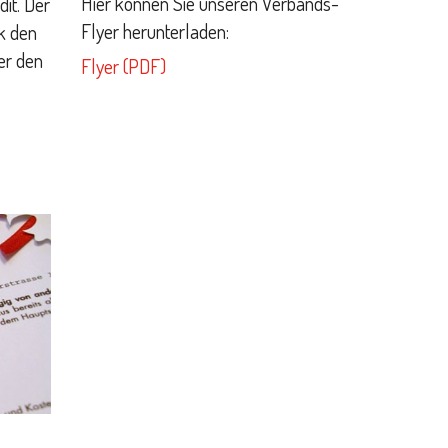
Hier können Sie unseren Verbands-
it. Der
Flyer herunterladen:
nk den
er den
Flyer (PDF)